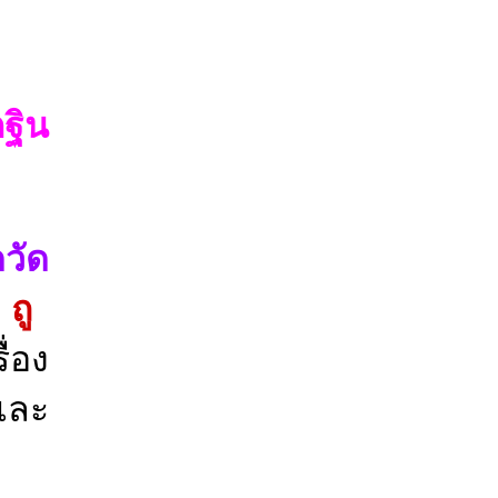
ฐิน
วัด
ถู
ื่อง
และ