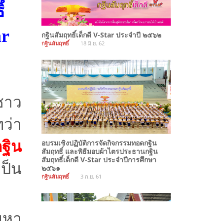
์
ar
กฐินสัมฤทธิ์เด็กดี V-Star ประจำปี ๒๕๖๒
กฐินสัมฤทธิ์
18 มิ.ย. 62
ชาว
ว่า
ฐิน
อบรมเชิงปฏิบัติการจัดกิจกรรมทอดกฐิน
สัมฤทธิ์ และพิธีมอบผ้าไตรประธานกฐิน
สัมฤทธิ์เด็กดี V-Star ประจำปีการศึกษา
ป็น
๒๕๖๑
กฐินสัมฤทธิ์
3 ก.ย. 61
มหา