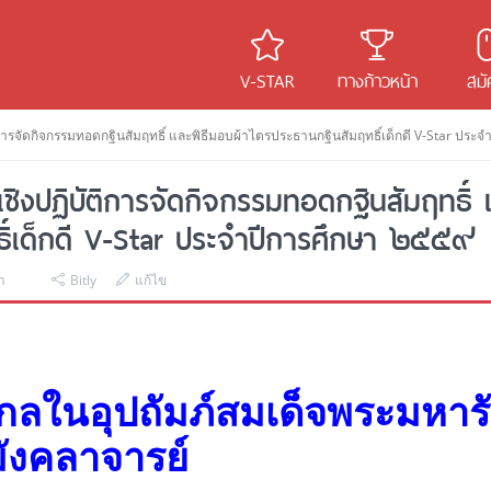
V-STAR
ทางก้าวหน้า
สมั
บัติการจัดกิจกรรมทอดกฐินสัมฤทธิ์ และพิธีมอบผ้าไตรประธานกฐินสัมฤทธิ์เด็กดี V-Star ปร
รมเชิงปฏิบัติการจัดกิจกรรมทอดกฐินสัมฤทธิ์ 
ธิ์เด็กดี V-Star ประจำปีการศึกษา ๒๕๕๙
า
Bitly
แก้ไข
ลในอุปถัมภ์สมเด็จพระมหาร
มังคลาจารย์