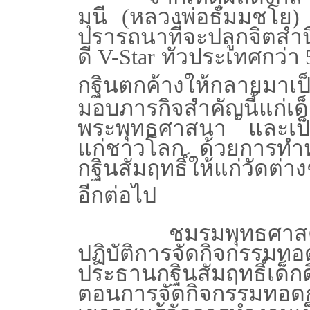
มุนี (หลวงพ่อธัมมชโย
ปรารถนาที่จะปลูกจิตสำน
ดี
V-Star
ทั่วประเทศกว่า 
กฐินตกค้างให้กลายมาเป
มอบภารกิจสำคัญนี้แก่เด็
พระพุทธศาสนา และเป็น
แก่ชาวโลก ด้วยการทำห
กฐินสัมฤทธิ์ให้แก่วัดต่า
อีกต่อไป
ชมรมพุทธศาสตร์สากล
ปฏิบัติการจัดกิจกรรมท
ประธานกฐินสัมฤทธิ์เด็กด
ตอนการจัดกิจกรรมทอดกฐิ