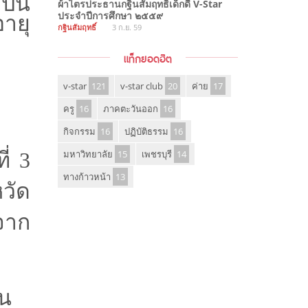
ป็น
ผ้าไตรประธานกฐินสัมฤทธิ์เด็กดี V-Star
ประจำปีการศึกษา ๒๕๕๙
ายุ
กฐินสัมฤทธิ์
3 ก.ย. 59
แท็กยอดฮิต
v-star
121
v-star club
20
ค่าย
17
ครู
16
ภาคตะวันออก
16
กิจกรรม
16
ปฏิบัติธรรม
16
มหาวิทยาลัย
15
เพชรบุรี
14
ี่ 3
ทางก้าวหน้า
13
วัด
จาก
ยน