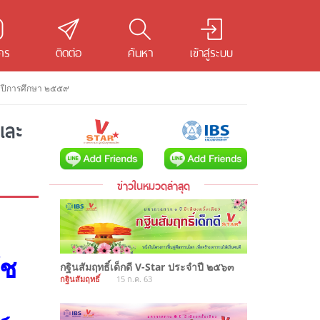
คร
ติดต่อ
ค้นหา
เข้าสู่ระบบ
ะจำปีการศึกษา ๒๕๕๙
และ
ข่าวในหมวดล่าสุด
ัช
กฐินสัมฤทธิ์เด็กดี V-Star ประจำปี ๒๕๖๓
กฐินสัมฤทธิ์
15 ก.ค. 63