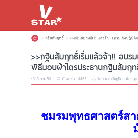
กฐินสัมฤทธิ์
>>กฐินสัมฤทธิ์เริ่มแล้วจ้า!! อบรมเชิงปฏิ
>>กฐินสัมฤทธิ์เริ่มแล้วจ้า!! อบ
พิธีมอบผ้าไตรประธานกฐินสัมฤท
3 ก.ย. 59
เปิดอ่าน 14465
โดย น.ส.เพ็ญธิดา น้อยนุพ
ชมรมพุทธศาสตร์สาก