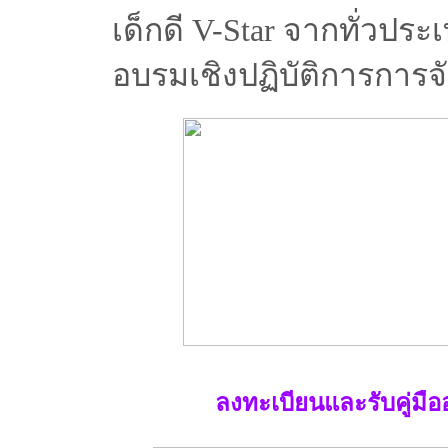
เด็กดี V-Star จากทั่วปร
อบรมเชิงปฏิบัติการการจัด
ลงทะเบียนและรับคู่มื