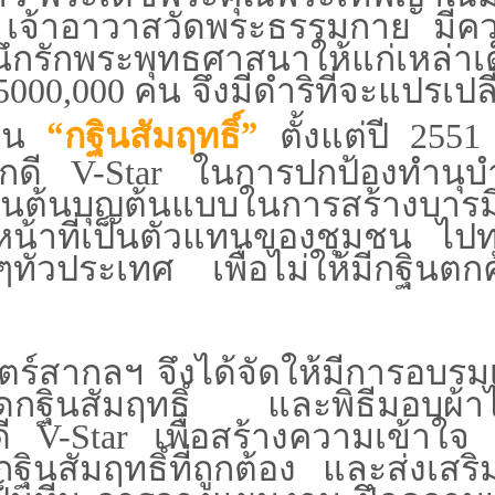
) เจ้าอาวาสวัดพระธรรมกาย มีค
ึกรักพระพุทธศาสนาให้แก่เหล่าเ
5000
,
000 คน จึงมีดำริที่จะแปรเปล
“กฐินสัมฤทธิ์”
็น
ตั้งแต่ปี 2551
กดี
V-Star
ในการปกป้องทำนุบำ
ต้นบุญต้นแบบในการสร้างบารมี
น้าที่เป็นตัวแทนของชุมชน ไป
งๆทั่วประเทศ เพื่อไม่ให้มีกฐินตก
ฯ จึงได้จัดให้มีการอบรมเ
อดกฐินสัมฤทธิ์ และพิธีมอบผ้า
ี
V-Star
เพื่อสร้างความเข้าใจ 
นสัมฤทธิ์ที่ถูกต้อง และส่งเสริม