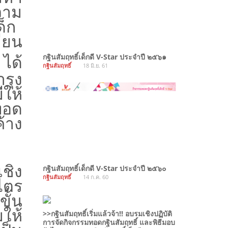
วาม
ด็ก
ี่ยน
กฐินสัมฤทธิ์เด็กดี V-Star ประจำปี ๒๕๖๑
 ได้
กฐินสัมฤทธิ์
18 มิ.ย. 61
รุง
ให้
ทอด
ค้าง
ชิง
กฐินสัมฤทธิ์เด็กดี V-Star ประจำปี ๒๕๖๐
กฐินสัมฤทธิ์
14 ก.ค. 60
ไตร
ขั้น
ให้
>>กฐินสัมฤทธิ์เริ่มแล้วจ้า!! อบรมเชิงปฏิบัติ
การจัดกิจกรรมทอดกฐินสัมฤทธิ์ และพิธีมอบ