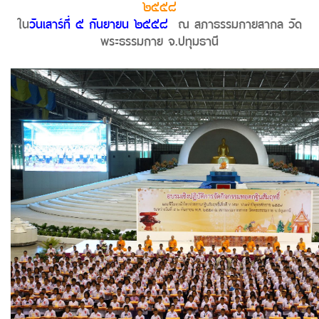
๒๕๕๘
ใน
วันเสาร์ที่ ๕ กันยายน ๒๕๕๘
ณ สภาธรรมกายสากล วัด
พระธรรมกาย จ.ปทุมธานี