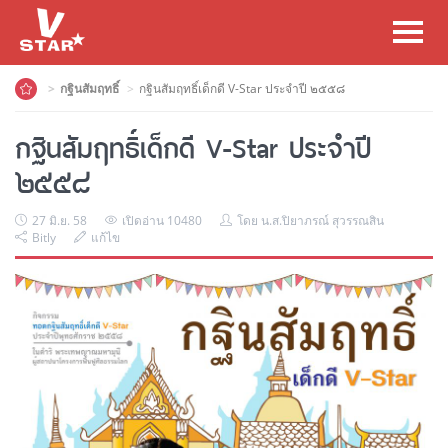
Toggl
navig
กฐินสัมฤทธิ์
กฐินสัมฤทธิ์เด็กดี V-Star ประจำปี ๒๕๕๘
กฐินสัมฤทธิ์เด็กดี V-Star ประจำปี
๒๕๕๘
27 มิ.ย. 58
เปิดอ่าน 10480
โดย น.ส.ปิยาภรณ์ สุวรรณสิน
Bitly
แก้ไข