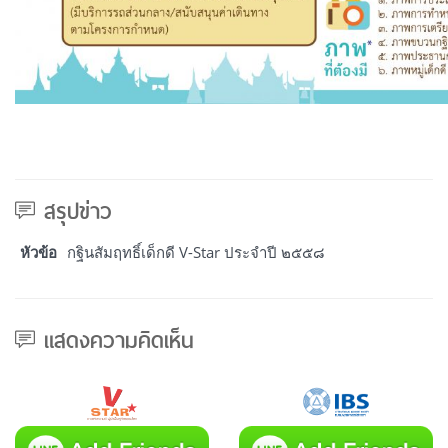
สรุปข่าว
หัวข้อ
กฐินสัมฤทธิ์เด็กดี V-Star ประจำปี ๒๕๕๘
แสดงความคิดเห็น