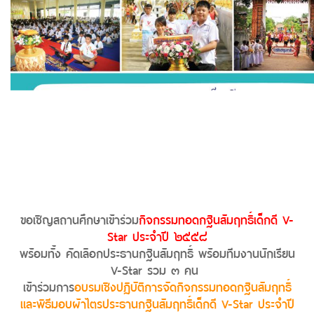
ขอเชิญสถานศึกษาเข้าร่วม
กิจกรรมทอดกฐินสัมฤทธิ์เด็กดี V-
Star ประจำปี ๒๕๕๘
พร้อมทั้ง คัดเลือกประธานกฐินสัมฤทธิ์ พร้อมทีมงานนักเรียน
V-Star รวม ๓ คน
เข้าร่วมการ
อบรมเชิงปฏิบัติการจัดกิจกรรมทอดกฐินสัมฤทธิ์
และพิธีมอบผ้าไตรประธานกฐินสัมฤทธิ์เด็กดี V-Star ประจำปี