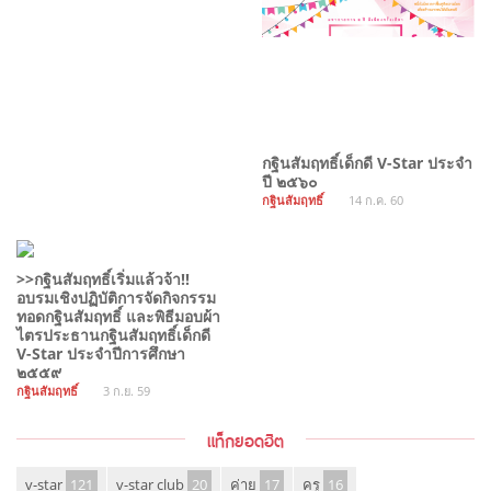
กฐินสัมฤทธิ์เด็กดี V-Star ประจำ
ปี ๒๕๖๐
กฐินสัมฤทธิ์
14 ก.ค. 60
>>กฐินสัมฤทธิ์เริ่มแล้วจ้า!!
อบรมเชิงปฏิบัติการจัดกิจกรรม
ทอดกฐินสัมฤทธิ์ และพิธีมอบผ้า
ไตรประธานกฐินสัมฤทธิ์เด็กดี
V-Star ประจำปีการศึกษา
๒๕๕๙
กฐินสัมฤทธิ์
3 ก.ย. 59
แท็กยอดฮิต
v-star
121
v-star club
20
ค่าย
17
ครู
16