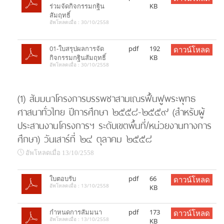
ร่วมจัดกิจกรรมกฐิน
KB
สัมฤทธิ์
อัพโหลดเมื่อ : 30/10/2558
01-ใบสรุปผลการจัด
pdf
192
ดาวน์โหลด
กิจกรรมกฐินสัมฤทธิ์
KB
อัพโหลดเมื่อ : 30/10/2558
(1) สัมมนาโครงการบรรพชาสามเณรฟื้นฟูพระพุทธ
ศาสนาทั่วไทย ปีการศึกษา ๒๕๕๘-๒๕๕๙ (สำหรับผู้
ประสานงานโครงการฯ ระดับเขตพื้นที่/หน่วยงานทางการ
ศึกษา) วันเสาร์ที่ ๒๔ ตุลาคม ๒๕๕๘
อัพโหลดเมื่อ 13/10/2558
ใบตอบรับ
pdf
66
ดาวน์โหลด
อัพโหลดเมื่อ : 13/10/2558
KB
กำหนดการสัมมนา
pdf
173
ดาวน์โหลด
อัพโหลดเมื่อ : 13/10/2558
KB