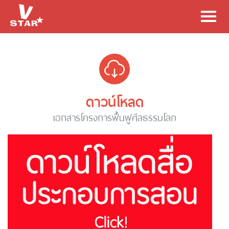
Toggl
navig
ดาวน์โหลด
เอกสารโครงการฟื้นฟูศีลธรรมโลก