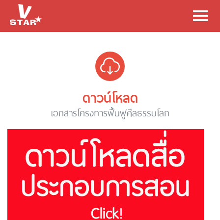
Toggl
navig
ดาวน์โหลด
เอกสารโครงการฟื้นฟูศีลธรรมโลก