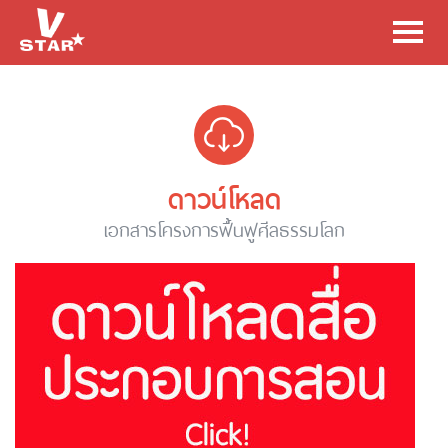
Toggl
navig
ดาวน์โหลด
เอกสารโครงการฟื้นฟูศีลธรรมโลก