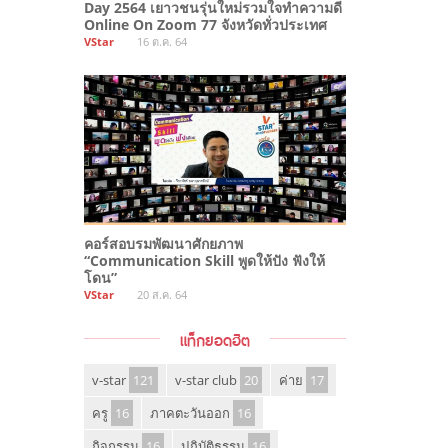
Day 2564 เยาวชนรุ่นใหม่รวมใจทำความดี
Online On Zoom 77 จังหวัดทั่วประเทศ
VStar
16 ต.ค. 64
คอร์สอบรมพัฒนาศักยภาพ
“Communication Skill พูดให้ปัง ฟังให้
โดน”
VStar
20 ส.ค. 64
แท็กยอดฮิต
v-star
121
v-star club
20
ค่าย
17
ครู
16
ภาคตะวันออก
16
กิจกรรม
16
ปฏิบัติธรรม
16