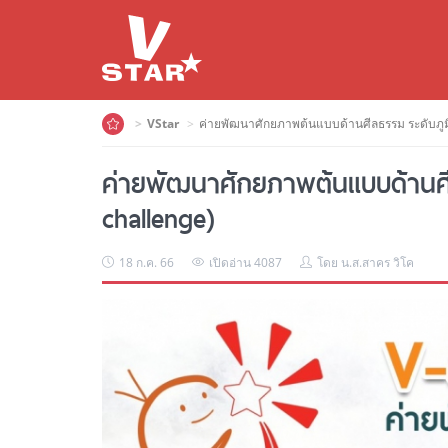
VStar
ค่ายพัฒนาศักยภาพต้นแบบด้านศีลธรรม ระดับภูมิภ
ค่ายพัฒนาศักยภาพต้นแบบด้านศีล
challenge)
18 ก.ค. 66
เปิดอ่าน 4087
โดย น.ส.สาคร วิโค