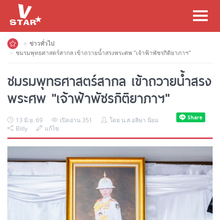
Toggl
navig
ข่าวทั่วไป
ชมรมพุทธศาสตร์สากล เข้าถวายน้ำสรงพระศพ "เจ้าฟ้าพัชรกิติยาภาฯ"
ชมรมพุทธศาสตร์สากล เข้าถวายน้ำสรง
พระศพ "เจ้าฟ้าพัชรกิติยาภาฯ"
13 มิ.ย. 69
เปิดอ่าน 351
โดย น.ส.อลิษา นิยม
Bitly
แก้ไข