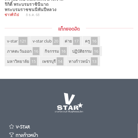
ริกิติ์ พระบรมราชินีนาถ
พระบรมราชชนนีพันปีหลวง
ข่าวทั่วไป
8 ธ.ค. 68
แท็กยอดฮิต
v-star
121
v-star club
20
ค่าย
17
ครู
16
ภาคตะวันออก
16
กิจกรรม
16
ปฏิบัติธรรม
16
มหาวิทยาลัย
15
เพชรบุรี
14
ทางก้าวหน้า
13
V-STAR
ทางก้าวหน้า