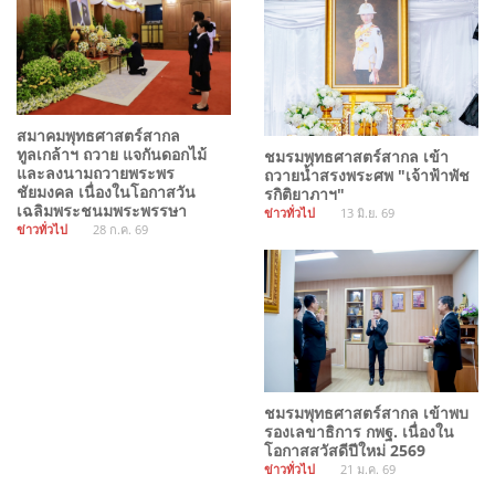
สมาคมพุทธศาสตร์สากล
ทูลเกล้าฯ ถวาย แจกันดอกไม้
ชมรมพุทธศาสตร์สากล เข้า
และลงนามถวายพระพร
ถวายน้ำสรงพระศพ "เจ้าฟ้าพัช
ชัยมงคล เนื่องในโอกาสวัน
รกิติยาภาฯ"
เฉลิมพระชนมพระพรรษา
ข่าวทั่วไป
13 มิ.ย. 69
ข่าวทั่วไป
28 ก.ค. 69
ชมรมพุทธศาสตร์สากล เข้าพบ
รองเลขาธิการ กพฐ. เนื่องใน
โอกาสสวัสดีปีใหม่ 2569
ข่าวทั่วไป
21 ม.ค. 69