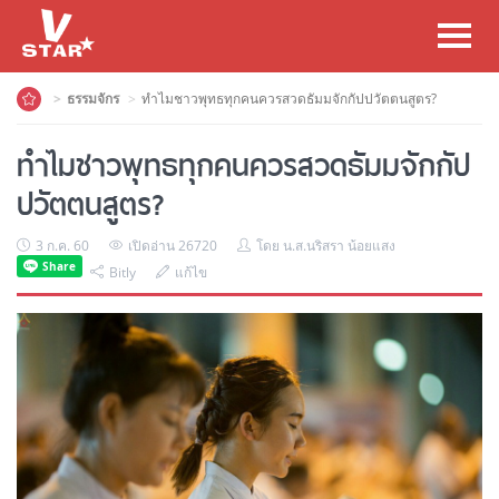
Toggl
navig
ธรรมจักร
ทำไมชาวพุทธทุกคนควรสวดธัมมจักกัปปวัตตนสูตร?
ทำไมชาวพุทธทุกคนควรสวดธัมมจักกัป
ปวัตตนสูตร?
3 ก.ค. 60
เปิดอ่าน 26720
โดย น.ส.นริสรา น้อยแสง
Bitly
แก้ไข