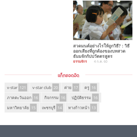
สวดมนต์อย่างไรให้ถูกวิธี? : วิธี
ออกเสียงที่ถูกต้องของบทสวด
ธัมมจักกัปปวัตตรสูตร
ธรรมจักร
4 ก.ค. 60
แท็กยอดฮิต
v-star
121
v-star club
20
ค่าย
17
ครู
16
ภาคตะวันออก
16
กิจกรรม
16
ปฏิบัติธรรม
16
มหาวิทยาลัย
15
เพชรบุรี
14
ทางก้าวหน้า
13