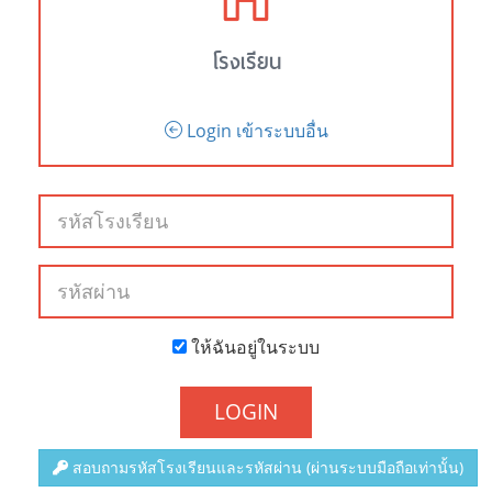
โรงเรียน
Login เข้าระบบอื่น
ให้ฉันอยู่ในระบบ
LOGIN
สอบถามรหัสโรงเรียนและรหัสผ่าน (ผ่านระบบมือถือเท่านั้น)