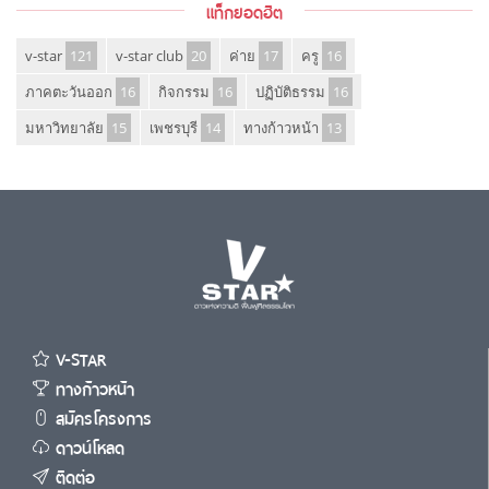
แท็กยอดฮิต
v-star
121
v-star club
20
ค่าย
17
ครู
16
ภาคตะวันออก
16
กิจกรรม
16
ปฏิบัติธรรม
16
มหาวิทยาลัย
15
เพชรบุรี
14
ทางก้าวหน้า
13
V-STAR
ทางก้าวหน้า
สมัครโครงการ
ดาวน์โหลด
ติดต่อ