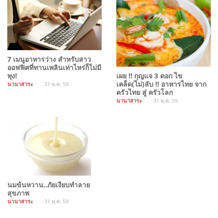
7 เมนูอาหารว่าง สำหรับสาว
ออฟฟิศที่ทานเพลินเท่าไหร่ก็ไม่มี
เผย !! กุญแจ 3 ดอก ไข
พุง!
เคล็ด(ไม่)ลับ !! อาหารไทย จาก
นานาสาระ
31 พ.ค. 59
ครัวไทย สู่ ครัวโลก
นานาสาระ
31 พ.ค. 59
นมข้นหวาน..ภัยเงียบทำลาย
สุขภาพ
นานาสาระ
31 พ.ค. 59