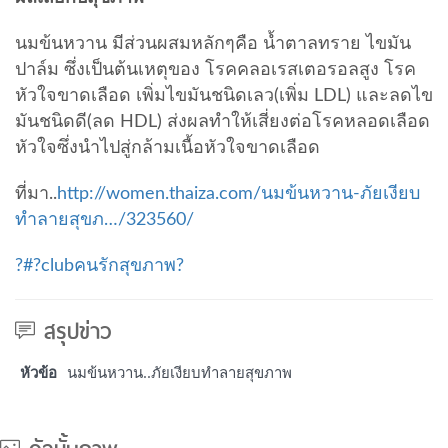
นมข้นหวาน มีส่วนผสมหลักๆคือ น้ำตาลทราย ไขมัน
ปาล์ม ซึ่งเป็นต้นเหตุของ โรคคลอเรสเตอรอลสูง โรค
หัวใจขาดเลือด เพิ่มไขมันชนิดเลว(เพิ่ม LDL) และลดไข
มันชนิดดี(ลด HDL) ส่งผลทำให้เสี่ยงต่อโรคหลอดเลือด
หัวใจซึ่งนำไปสู่กล้ามเนื้อหัวใจขาดเลือด
ที่มา..
http://women.thaiza.com/นมข้นหวาน-ภัยเงียบ
ทำลายสุขภ…/323560/
?#?clubคนรักสุขภาพ?
สรุปข่าว
หัวข้อ
นมข้นหวาน..ภัยเงียบทำลายสุขภาพ