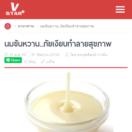
Toggl
navig
นานาสาระ
นมข้นหวาน..ภัยเงียบทำลายสุขภาพ
นมข้นหวาน..ภัยเงียบทำลายสุขภาพ
31 พ.ค. 59
เปิดอ่าน 20102
โดย พระสุทธิพงษ์ กางถิ่น
Bitly
แก้ไข