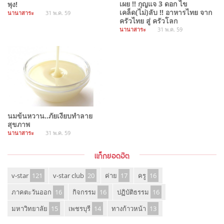
เผย !! กุญแจ 3 ดอก ไข
พุง!
เคล็ด(ไม่)ลับ !! อาหารไทย จาก
นานาสาระ
31 พ.ค. 59
ครัวไทย สู่ ครัวโลก
นานาสาระ
31 พ.ค. 59
นมข้นหวาน..ภัยเงียบทำลาย
สุขภาพ
นานาสาระ
31 พ.ค. 59
แท็กยอดฮิต
v-star
121
v-star club
20
ค่าย
17
ครู
16
ภาคตะวันออก
16
กิจกรรม
16
ปฏิบัติธรรม
16
มหาวิทยาลัย
15
เพชรบุรี
14
ทางก้าวหน้า
13