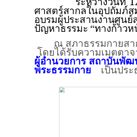
ระหว่างวันที่
ศาสตร์สากล
ในอุปถัมภ์
อบรมผู้ประสานงานศู
ปัญหาธรรมะ
“
ทางก้าวหน
ณ สภาธรรมกายสากล ว
โดยได้รับความเมตตา
ผู้อำนวยการ
สถาบันพั
พระธรรมกาย
เป็นประ