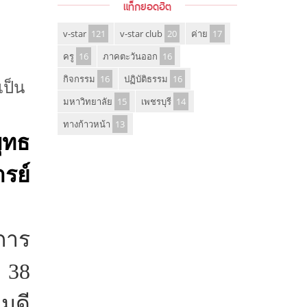
แท็กยอดฮิต
v-star
121
v-star club
20
ค่าย
17
ครู
16
ภาคตะวันออก
16
กิจกรรม
16
ปฏิบัติธรรม
16
ป็น
มหาวิทยาลัย
15
เพชรบุรี
14
ทางก้าวหน้า
13
ุทธ
รย์
การ
 38
มดี