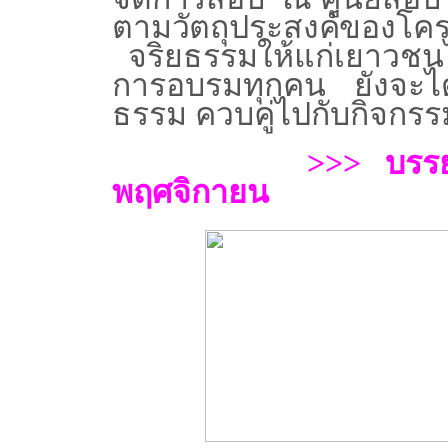
ตามวัตถุประสงค์ของโค
จริยธรรมให้แก่
เยาวชนไ
การอบรมทุกคน ยังจะไ
ธรรม ควบคู่ไปกับกิจกร
>>> บรรย
พฤศจิกายน