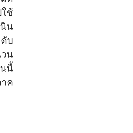
ใช้
นิน
ดับ
นวน
นี้
ภาค