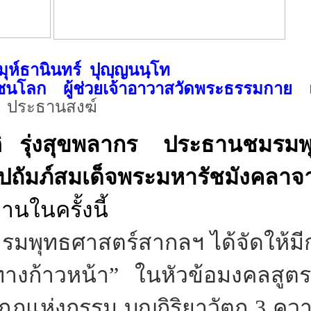
ุห์ธานินทร์
ปุญฺญนนฺโท
วชนโลก
ผู้ช่วยเจ้าอาวาสวัดพระธรรมกาย
เ
ประธานสงฆ์
ิ
รุ่งสุขพลากร
ประธานชมรมพ
ปถัมภ์สมเด็จพระมหารัชมังคลาจา
นในครั้งนี้
รมพุทธศาสตร์สากลฯ ได้จัดให้มี
ทางก้าวหน้า
”
ในหัวข้อมงคลสูตร
แห่งกรรม บุญกิริยาวัตถุ 3 ควา