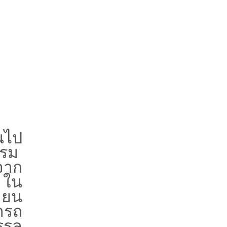
นไป
บรม
จาก
ใน
ายน
ารถ
รลุ