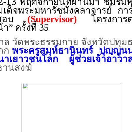
 12-13 พฤศจิกายนที่ผ่านมา
ชมรมพ
สมเด็จพระมหารัชมังคลาจารย์
การ
นย์สอบ
(
Supervisor
)
โครงการ
้า
”
ครั้งที่ 35
ัดพระธรรมกาย จังหวัดปทุมธ
จาก
พระครูสมุห์ธานินทร์
ปุญฺญนน
ฒนาเยาวชนโลก
ผู้ช่วยเจ้าอาวา
ธานสงฆ์