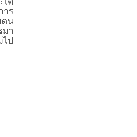
ได้
การ
งตน
รมา
ลงไป