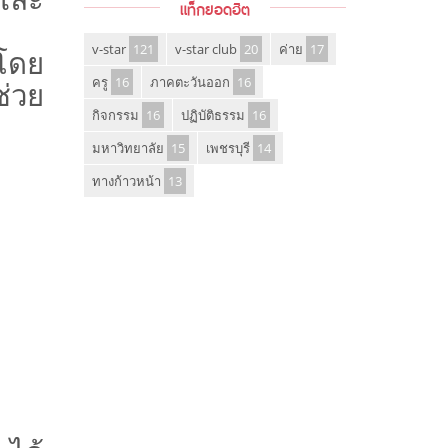
แท็กยอดฮิต
v-star
121
v-star club
20
ค่าย
17
โดย
ครู
16
ภาคตะวันออก
16
ช่วย
กิจกรรม
16
ปฏิบัติธรรม
16
มหาวิทยาลัย
15
เพชรบุรี
14
ทางก้าวหน้า
13