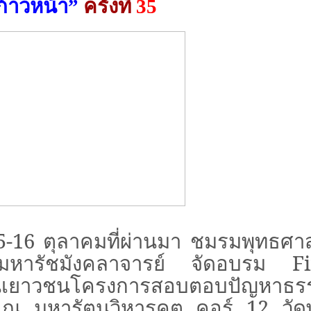
ก้าวหน้า”
ครั้งที่
35
5-16
ตุลาคมที่ผ่านมา
ชมรมพุทธศาส
ระมหารัชมังคลาจารย์ จัดอบรม
F
งานเยาวชนโครงการสอบตอบปัญหาธร
ณ มหารัตนวิหารคต คอร์
12
วั