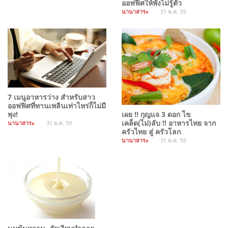
ออฟฟิศให้พังไม่รู้ตัว
นานาสาระ
31 พ.ค. 59
7 เมนูอาหารว่าง สำหรับสาว
ออฟฟิศที่ทานเพลินเท่าไหร่ก็ไม่มี
เผย !! กุญแจ 3 ดอก ไข
พุง!
เคล็ด(ไม่)ลับ !! อาหารไทย จาก
นานาสาระ
31 พ.ค. 59
ครัวไทย สู่ ครัวโลก
นานาสาระ
31 พ.ค. 59