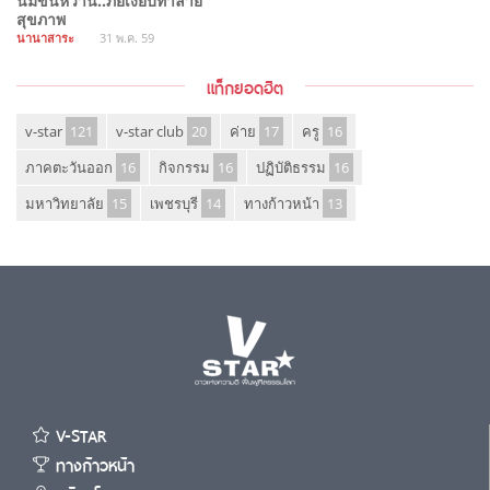
นมข้นหวาน..ภัยเงียบทำลาย
สุขภาพ
นานาสาระ
31 พ.ค. 59
แท็กยอดฮิต
v-star
121
v-star club
20
ค่าย
17
ครู
16
ภาคตะวันออก
16
กิจกรรม
16
ปฏิบัติธรรม
16
มหาวิทยาลัย
15
เพชรบุรี
14
ทางก้าวหน้า
13
V-STAR
ทางก้าวหน้า