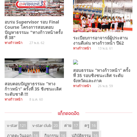
อบรม Supervisor รอบ Final
Course โครงการสอบตอบ
ปัญหาธรรมะ "ทางก้าวหน้าครั้ง
ที่ 38"
ระเบียบการอาจารย์ผู้ประสาน
งานดีเด่น ทางก้าวหน้า ปี62
ทางก้าวหน้า
27 พ.ย. 62
ทางก้าวหน้า
13 พ.ย. 61
สอบธรรมะ “ทางก้าวหน้า” ครั้ง
ที่ 35 รอบชิงชนะเลิศ ระดับ
จังหวัดและภาค
สอบตอบปัญหาธรรมะ “ทาง
ทางก้าวหน้า
26 พ.ย. 59
ก้าวหน้า” ครั้งที่ 35 ชิงชนะเลิศ
ระดับชาติ !!!
ทางก้าวหน้า
8 ม.ค. 60
แท็กยอดฮิต
v-star
121
v-star club
20
ค่าย
17
ครู
16
ภาคตะวันออก
16
กิจกรรม
16
ปฏิบัติธรรม
16